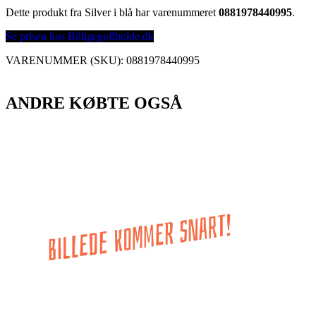
Dette produkt fra Silver i blå har varenummeret
0881978440995
.
Se prisen hos Billigegolfbolde.dk
VARENUMMER (SKU):
0881978440995
ANDRE KØBTE OGSÅ