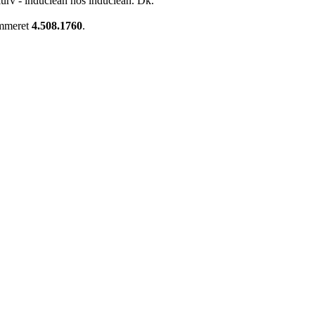
rv - induclean hos induclean. Dk.
ummeret
4.508.1760
.