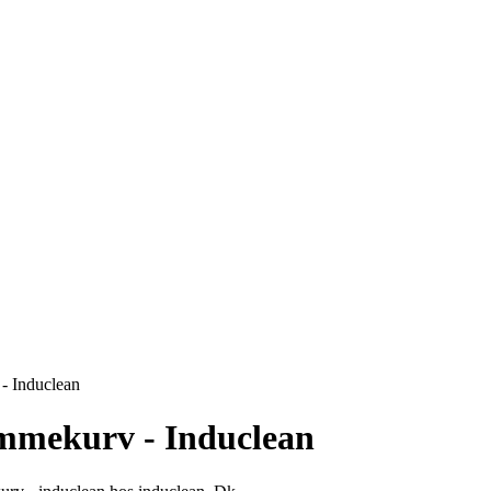
- Induclean
mmekurv - Induclean