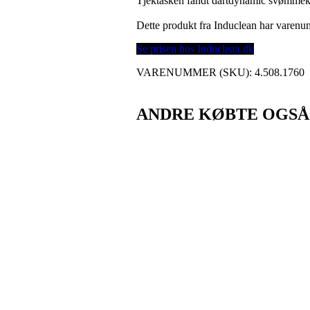
Tjektasken fandt dartdynamic svømmeku
Dette produkt fra Induclean har varen
Se prisen hos Induclean.dk
VARENUMMER (SKU):
4.508.1760
ANDRE KØBTE OGSÅ