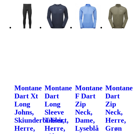
Montane
Montane
Montane
Montane
Dart Xt
Dart
F Dart
Dart
Long
Long
Zip
Zip
Johns,
Sleeve
Neck,
Neck,
Skiunderbukser,
T-Shirt,
Dame,
Herre,
Herre,
Herre,
Lyseblå
Grøn