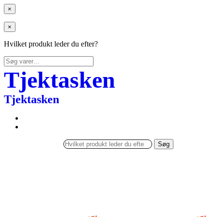
×
×
Hvilket produkt leder du efter?
Søg
efter:
Tjektasken
Tjektasken
Søg