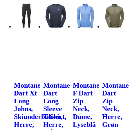
Montane
Montane
Montane
Montane
Dart Xt
Dart
F Dart
Dart
Long
Long
Zip
Zip
Johns,
Sleeve
Neck,
Neck,
Skiunderbukser,
T-Shirt,
Dame,
Herre,
Herre,
Herre,
Lyseblå
Grøn