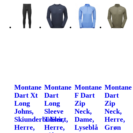
Montane
Montane
Montane
Montane
Dart Xt
Dart
F Dart
Dart
Long
Long
Zip
Zip
Johns,
Sleeve
Neck,
Neck,
Skiunderbukser,
T-Shirt,
Dame,
Herre,
Herre,
Herre,
Lyseblå
Grøn