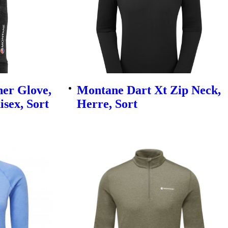
er Glove,
Montane Dart Xt Zip Neck,
sex, Sort
Herre, Sort