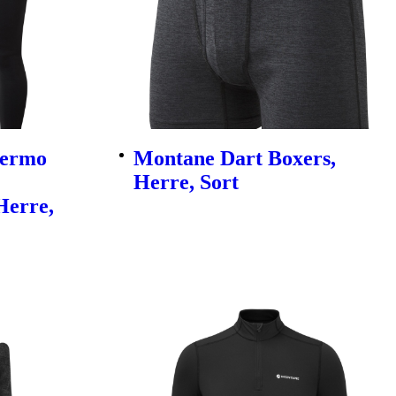
hermo
Montane Dart Boxers,
Herre, Sort
Herre,