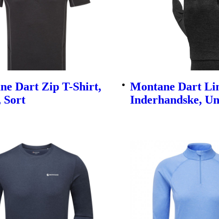
e Dart Zip T-Shirt,
Montane Dart Lin
 Sort
Inderhandske, Uni