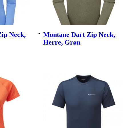
ip Neck,
Montane Dart Zip Neck,
Herre, Grøn