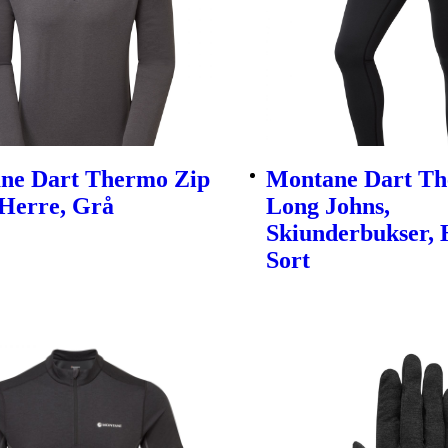
ne Dart Thermo Zip
Montane Dart T
 Herre, Grå
Long Johns,
Skiunderbukser, 
Sort