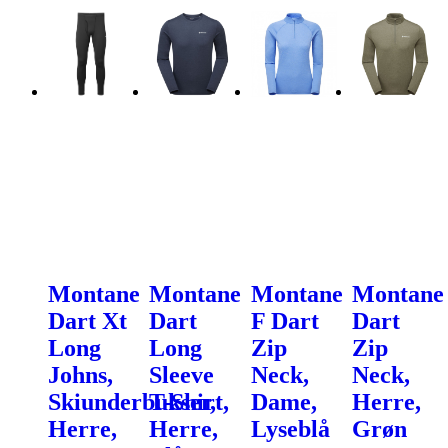
Montane
Montane
Montane
Montane
Dart Xt
Dart
F Dart
Dart
Long
Long
Zip
Zip
Johns,
Sleeve
Neck,
Neck,
Skiunderbukser,
T-Shirt,
Dame,
Herre,
Herre,
Herre,
Lyseblå
Grøn