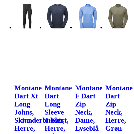
Montane
Montane
Montane
Montane
Dart Xt
Dart
F Dart
Dart
Long
Long
Zip
Zip
Johns,
Sleeve
Neck,
Neck,
Skiunderbukser,
T-Shirt,
Dame,
Herre,
Herre,
Herre,
Lyseblå
Grøn