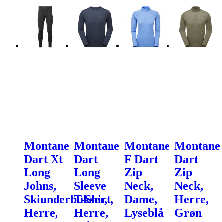
Montane
Montane
Montane
Montane
Dart Xt
Dart
F Dart
Dart
Long
Long
Zip
Zip
Johns,
Sleeve
Neck,
Neck,
Skiunderbukser,
T-Shirt,
Dame,
Herre,
Herre,
Herre,
Lyseblå
Grøn