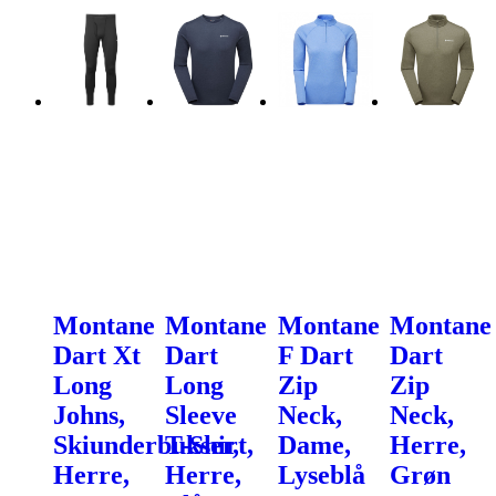
Montane
Montane
Montane
Montane
Dart Xt
Dart
F Dart
Dart
Long
Long
Zip
Zip
Johns,
Sleeve
Neck,
Neck,
Skiunderbukser,
T-Shirt,
Dame,
Herre,
Herre,
Herre,
Lyseblå
Grøn