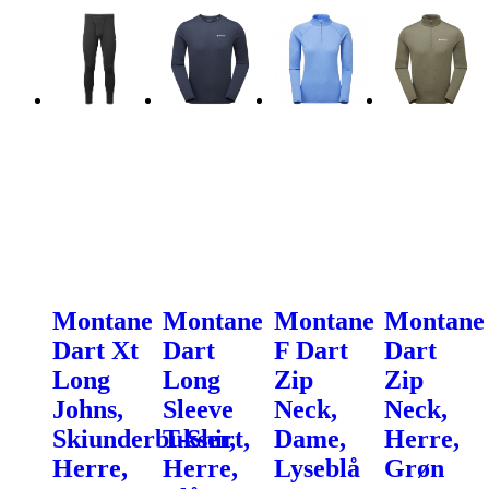
Montane
Montane
Montane
Montane
Dart Xt
Dart
F Dart
Dart
Long
Long
Zip
Zip
Johns,
Sleeve
Neck,
Neck,
Skiunderbukser,
T-Shirt,
Dame,
Herre,
Herre,
Herre,
Lyseblå
Grøn