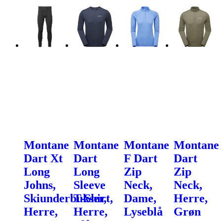
Montane
Montane
Montane
Montane
Dart Xt
Dart
F Dart
Dart
Long
Long
Zip
Zip
Johns,
Sleeve
Neck,
Neck,
Skiunderbukser,
T-Shirt,
Dame,
Herre,
Herre,
Herre,
Lyseblå
Grøn