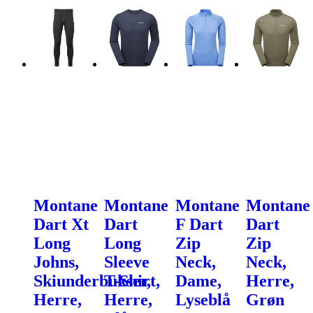
Montane
Montane
Montane
Montane
Dart Xt
Dart
F Dart
Dart
Long
Long
Zip
Zip
Johns,
Sleeve
Neck,
Neck,
Skiunderbukser,
T-Shirt,
Dame,
Herre,
Herre,
Herre,
Lyseblå
Grøn