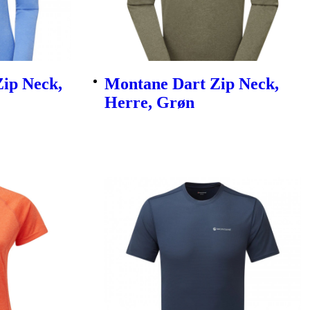
ip Neck,
Montane Dart Zip Neck,
Herre, Grøn