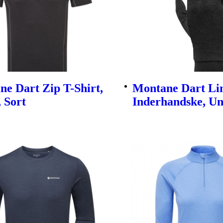
e Dart Zip T-Shirt,
Montane Dart Lin
 Sort
Inderhandske, Uni