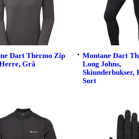
ne Dart Thermo Zip
Montane Dart T
 Herre, Grå
Long Johns,
Skiunderbukser, 
Sort