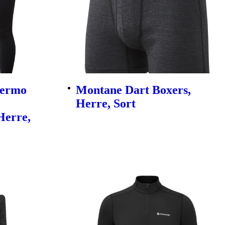
hermo
Montane Dart Boxers,
Herre, Sort
Herre,