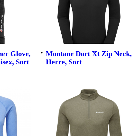
er Glove,
Montane Dart Xt Zip Neck,
sex, Sort
Herre, Sort