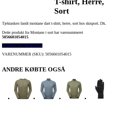
T-shirt, Herre,
Sort
Tjektasken fandt montane dart t-shirt, herre, sort hos skisport. Dk.
Dette produkt fra Montane i sort har varenummeret
5056601054015
.
Se prisen hos Skisport.dk
VARENUMMER (SKU):
5056601054015
ANDRE KØBTE OGSÅ